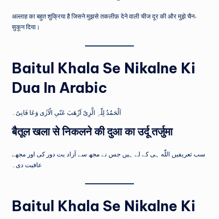
अल्लाह का बहुत शुक्रिया है जिसने मुझसे तकलीफ़ देने वाली चीज दूर की और मुझे चैन-
सुकून दिया।
Baitul Khala Se Nikalne Ki
Dua In Arabic
اَلٌحَمٌدُ لِلّٰہِ الَّزِیٌ اَزٌھَبَ عَنّیِ الٌاَزٰی وَعَا فَانِیٌ۔
बैतूल खला से निकलने की दुआ का उर्दू तर्जुमा
سب ثعریفیں اللّٰه ہی کے لے ہیں جس نے مجھ سے آزاد یت دور کی اور مجھے
عافیت دی۔
Baitul Khala Se Nikalne Ki