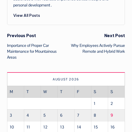
personal development .
View All Posts
Post
Previous Post
Next Post
Importance of Proper Car
Why Employees Actively Pursue
navigation
Maintenance for Mountainous
Remote and Hybrid Work
Areas
AUGUST 2026
M
T
W
T
F
S
S
1
2
3
4
5
6
7
8
9
10
11
12
13
14
15
16